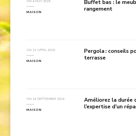
Buffet bas : le meub
ON
4 MAY 2026
rangement
MAISON
Pergola : conseils p
ON
13 APRIL 2026
terrasse
MAISON
Améliorez la durée d
ON
16 SEPTEMBER 2024
l’expertise d’un rép
MAISON